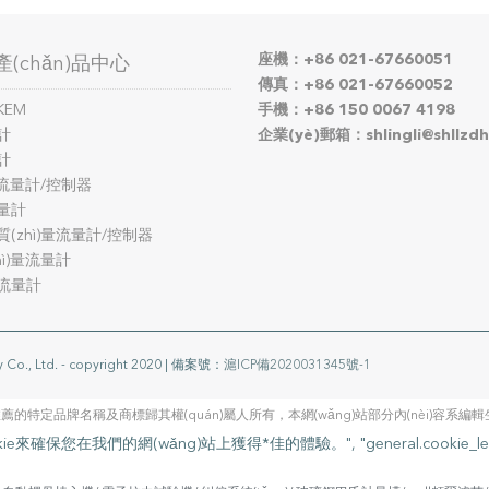
座機：+86 021-67660051
(chǎn)品中心
傳真：+86 021-67660052
KEM
手機：+86 150 0067 4198
計
企業(yè)郵箱：shlingli@shllzd
計
)量流量計/控制器
量計
(zhì)量流量計/控制器
hì)量流量計
流量計
y Co., Ltd. - copyright 2020 | 備案號：
滬ICP備2020031345號-1
g)站上推薦的特定品牌名稱及商標歸其權(quán)屬人所有，本網(wǎng)站部分內(nèi)容系編輯生成
用Cookie來確保您在我們的網(wǎng)站上獲得*佳的體驗。", "general.cookie_learn