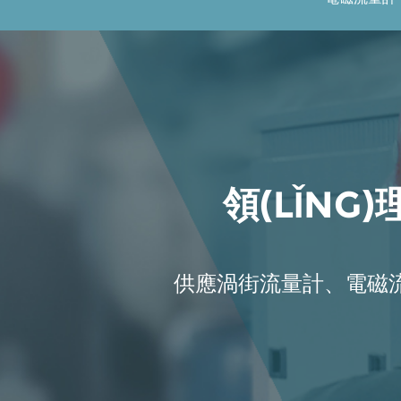
領(LǏN
供應渦街流量計、電磁流量計