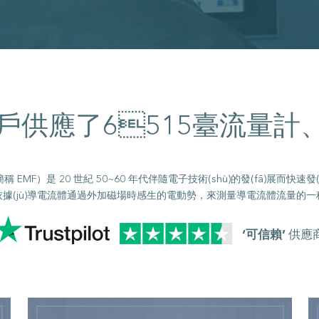
戶供應了
臺流量計
6515
，簡稱 EMF）是 20 世紀 50~60 年代伴隨電子技術(shù)的發(fā
據(jù)導電流體通過外加磁場時感生的電動勢，來測量導電流體流量的一種儀器
‘可信賴’
供應