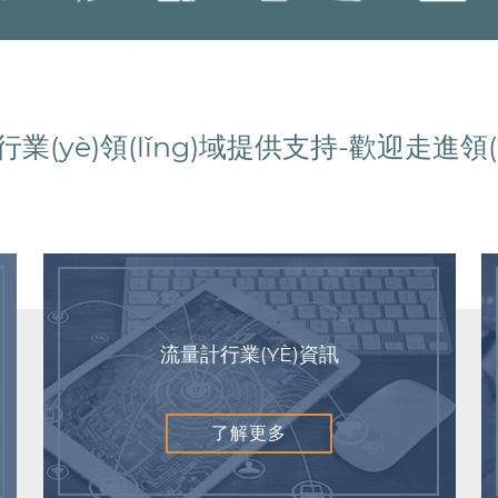
業(yè)領(lǐng)域提供支持-歡迎走進領(l
流量計行業(YÈ)資訊
了解更多