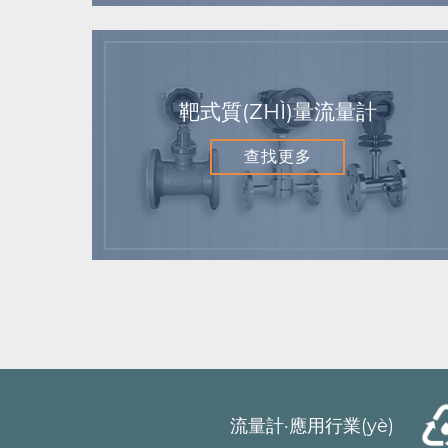
靶式質(ZHÌ)量流量計
查找更多
流量計·應用行業(yè)