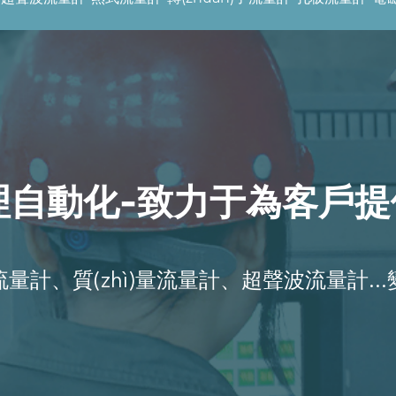
G)理自動化-致力于為客戶
、質(zhì)量流量計、超聲波流量計...變