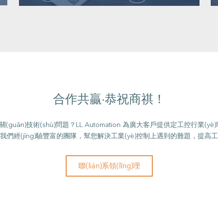
合作共贏·恭祝商祺！
n)技術(shù)問題？LL Automation 為廣大客戶提供定工控行業(yè)制化服務
我們經(jīng)驗豐富的團隊，幫您解決工業(yè)控制上遇到的難題，提高工
聯(lián)系領(lǐng)理