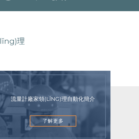
ǐng)理
流量計廠家領(LǏNG)理自動化簡介
了解更多