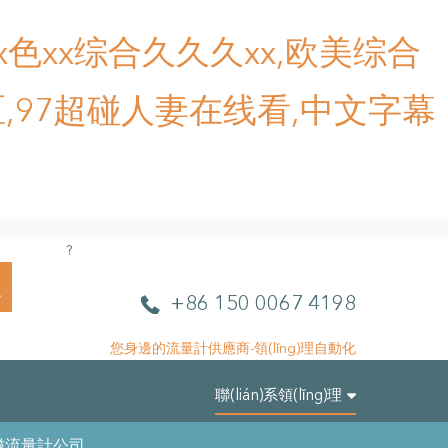
色xx综合久久久xx,欧美综合
,97超碰人妻在线看,中文字幕
?
L
電
+86 150 0067 4198
L
話
A
您身邊的流量計供應商-領(lǐng)理自動化
u
t
聯(lián)系領(lǐng)理
o
m
電磁流量計公司