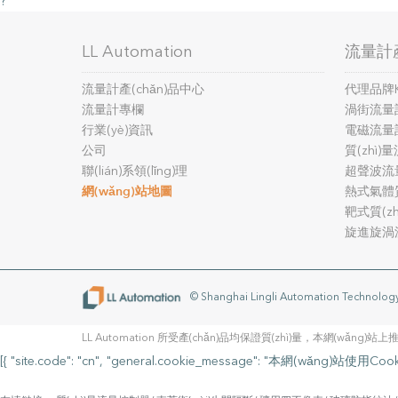
?
LL Automation
流量計產
流量計產(chǎn)品中心
代理品牌
流量計專欄
渦街流量
行業(yè)資訊
電磁流量
公司
質(zhì
聯(lián)系領(lǐng)理
超聲波流
網(wǎng)站地圖
熱式氣體質
靶式質(z
旋進旋渦
© Shanghai Lingli Automation Technolog
LL Automation 所受產(chǎn)品均保證質(zhì)量，本網(wǎn
[{ "site.code": "cn", "general.cookie_message": "本網(wǎng)站使