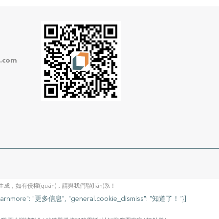
h.com
，如有侵權(quán)，請與我們聯(lián)系！
more": "更多信息", "general.cookie_dismiss": "知道了！"}]