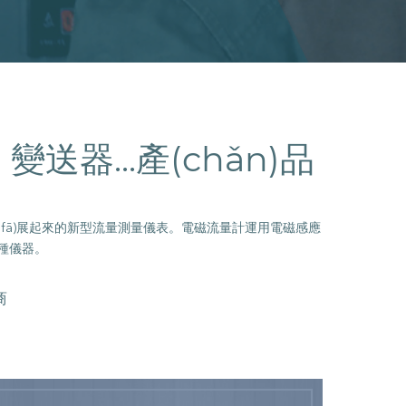
、變送器...產(chǎn)品
)展而快速發(fā)展起來的新型流量測量儀表。電磁流量計運用電磁感應
。
商