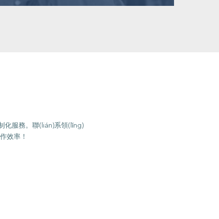
。聯(lián)系領(lǐng)
作效率！