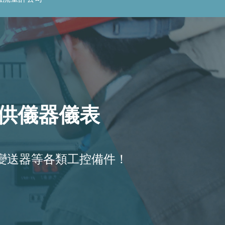
a
t
i
o
n
提供儀器儀表
送器等各類工控備件！